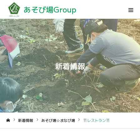
あそび場Group
新着情報
新着情報
あそび場☆まなび場
レストラン
ホーム