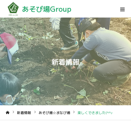
あそび場Group
新着情報
新着情報
あそび場☆まなび場
楽しくできました(^^♪
ホーム