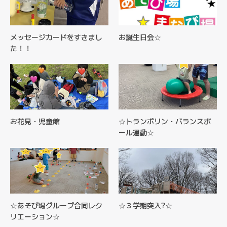
メッセージカードをすきまし
お誕生日会☆
た！！
お花見・児童館
☆トランポリン・バランスボ
ール運動☆
☆あそび場グループ合同レク
☆３学期突入?☆
リエーション☆