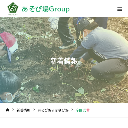
あそび場Group
新着情報
新着情報
あそび場☆まなび場
卒園式
ホーム