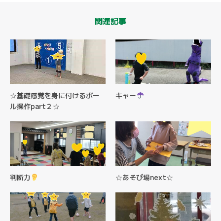
関連記事
☆基礎感覚を身に付けるボー
キャー
ル操作part２☆
判断力
☆あそび場next☆