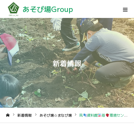
あそび場Group
新着情報
新着情報
あそび場☆まなび場
凧
資料館
苺
環境センター
ホーム