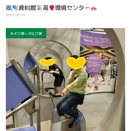
凧
資料館
苺
環境センター
2025.05.10
あそび場☆まなび場