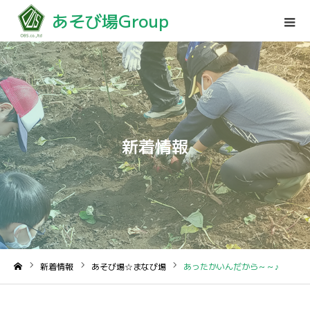
あそび場Group
新着情報
新着情報
あそび場☆まなび場
あったかいんだから～～♪
ホーム