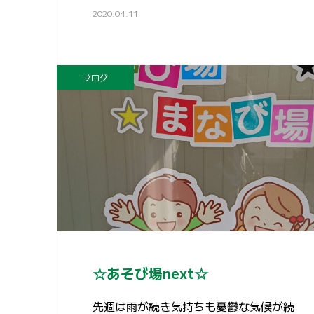
2020.04.11
ブログ
☆あそび場next☆
先週は雨が続き気持ちも憂鬱な気候が続