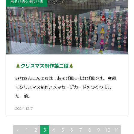
あそび場☆まなび場
クリスマス制作第二段
みなさんこんにちは！あそび場☆まなび場です。今週
もクリスマス制作とメッセージカードをつくりまし
た。前…
2024.12.7
1
2
3
4
5
6
7
8
9
10
11