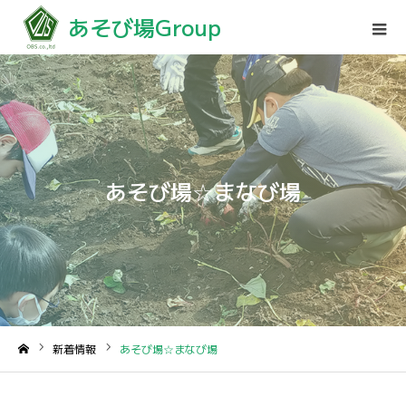
あそび場Group
あそび場☆まなび場
新着情報
あそび場☆まなび場
ホーム