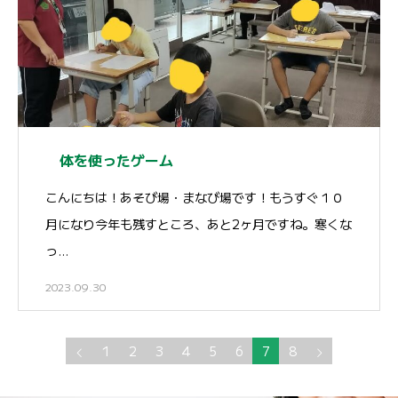
体を使ったゲーム
こんにちは！あそび場・まなび場です！もうすぐ１０
月になり今年も残すところ、あと2ヶ月ですね。寒くな
っ…
2023.09.30
1
2
3
4
5
6
7
8